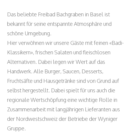
Wyniger Downtown Basel
Beratung und Outsourcing
Open
ARBEITSINTEGRATION UND SOZIALES
Einkaufsgemeinschaft
Das beliebte Freibad Bachgraben in Basel ist
ENGAGEMENT
bekannt für seine entspannte Atmosphäre und
Verein MALIAN
Open
KUNST UND KULTUR
schöne Umgebung.
Theater im Teufelhof
Hier verwöhnen wir unsere Gäste mit feinen «Badi-
Radio Waldhaus FM
Klassikern», frischen Salaten und fleischlosen
Alternativen. Dabei legen wir Wert auf das
Handwerk. Alle Burger, Saucen, Desserts,
Fruchtsäfte und Hausgetränke sind von Grund auf
selbst hergestellt. Dabei spielt für uns auch die
regionale Wertschöpfung eine wichtige Rolle in
Zusammenarbeit mit langjährigen Lieferanten aus
der Nordwestschweiz der Betriebe der Wyniger
Gruppe.