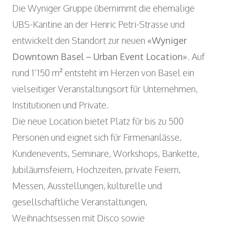
Wyniger Downtown Basel
Die Wyniger Gruppe übernimmt die ehemalige
Beratung und Outsourcing
Open
ARBEITSINTEGRATION UND SOZIALES
Einkaufsgemeinschaft
UBS-Kantine an der Henric Petri-Strasse und
ENGAGEMENT
entwickelt den Standort zur neuen
«Wyniger
Verein MALIAN
Open
KUNST UND KULTUR
Downtown Basel – Urban Event Location»
. Auf
Theater im Teufelhof
rund 1’150 m² entsteht im Herzen von Basel ein
Radio Waldhaus FM
vielseitiger Veranstaltungsort für Unternehmen,
Institutionen und Private.
Die neue Location bietet Platz für bis zu 500
Personen und eignet sich für Firmenanlässe,
Kundenevents, Seminare, Workshops, Bankette,
Jubiläumsfeiern, Hochzeiten, private Feiern,
Messen, Ausstellungen, kulturelle und
gesellschaftliche Veranstaltungen,
Weihnachtsessen mit Disco sowie