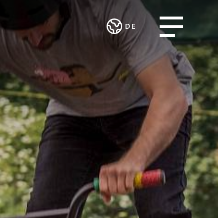
Open menu
DE
Deutsch
STLEISTUNGEN
ARBEITSINTEGRATION
English
KUNST UND
ROJEKTE
UND SOZIALES
KULTUR
ENGAGEMENT
ng und
Theater im
urcing
Verein MALIAN
Teufelhof
fsgemeinschaft
Radio Waldhaus
FM