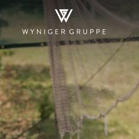
WER WIR SIND
NEWS & MEDIEN
JOBS
KONTA
RESTAURATION
HOTELLERIE
PRODUKTI
UND HAND
Restaurants und
Der Teufelhof
Beschle
Bars
Basel
Stadtmauer 
Kantinen und
SET
Rösterei
Mensen
Hotel.Residence
Rheinbrand
by Teufelhof Basel
PIER Bäder by
Ladenlokale
Ryago
Waldhaus beider
Basel
KUNSCHTI by
Ryago