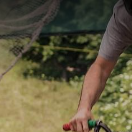
KT
ON
CATERING UND
FACILITY
DIEN
EL
EVENTS
MANAGEMENT
UND P
Verpflegungs-
WIN Services
Beratu
Service
Outso
Brauer
Events
Einkau
Event-Plattform
Klybeck 610
Wyniger
Downtown Basel