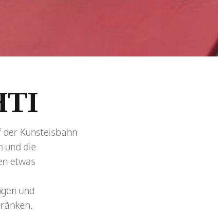
TI
f der Kunsteisbahn
n und die
den etwas
ngen und
tränken.