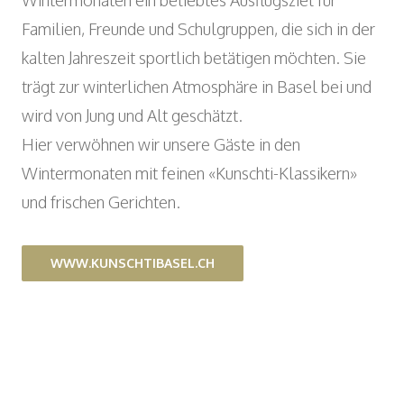
Wintermonaten ein beliebtes Ausflugsziel für
Wyniger Downtown Basel
Beratung und Outsourcing
Open
ARBEITSINTEGRATION UND SOZIALES
Familien, Freunde und Schulgruppen, die sich in der
Einkaufsgemeinschaft
ENGAGEMENT
kalten Jahreszeit sportlich betätigen möchten. Sie
Verein MALIAN
trägt zur winterlichen Atmosphäre in Basel bei und
Open
KUNST UND KULTUR
wird von Jung und Alt geschätzt.
Theater im Teufelhof
Hier verwöhnen wir unsere Gäste in den
Radio Waldhaus FM
Wintermonaten mit feinen «Kunschti-Klassikern»
und frischen Gerichten.
WWW.KUNSCHTIBASEL.CH